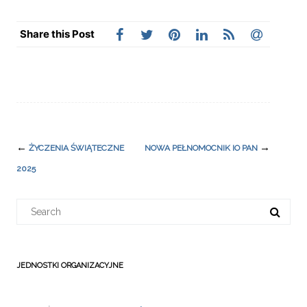
Share this Post
Post
←
→
ŻYCZENIA ŚWIĄTECZNE
NOWA PEŁNOMOCNIK IO PAN
navigation
2025
Search
for:
JEDNOSTKI ORGANIZACYJNE