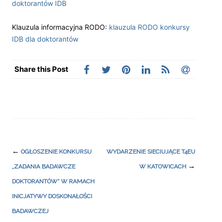
doktorantów IDB
Klauzula informacyjna RODO:
klauzula RODO konkursy
IDB dla doktorantów
Share this Post
Post
←
OGŁOSZENIE KONKURSU
WYDARZENIE SIECIUJĄCE T4EU
navigation
→
„ZADANIA BADAWCZE
W KATOWICACH
DOKTORANTÓW” W RAMACH
INICJATYWY DOSKONAŁOŚCI
BADAWCZEJ